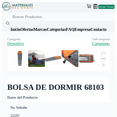
Iniciar Sesión
Inicio
Ofertas
Marcas
Categorias
FAQ
Empresa
Contacto
Categoría
Subcategoría
Deportivo
Campismo
BOLSA DE DORMIR 68103
Datos del Producto
No. Artículo:
22197