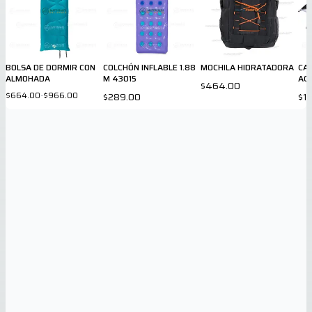
BOLSA DE DORMIR CON
COLCHÓN INFLABLE 1.88
MOCHILA HIDRATADORA
CA
ALMOHADA
M 43015
AC
$464.00
$664.00
-
$966.00
$289.00
$1,