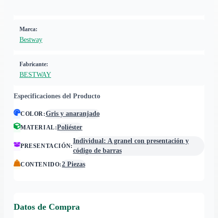
Marca:
Bestway
Fabricante:
BESTWAY
Especificaciones del Producto
Gris y anaranjado
COLOR
:
Poliéster
MATERIAL
:
Individual: A granel con presentación y
PRESENTACIÓN
:
código de barras
2 Piezas
CONTENIDO
:
Datos de Compra