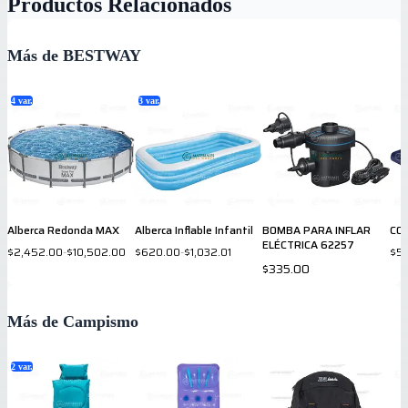
Productos Relacionados
Más de BESTWAY
4
var.
3
var.
Alberca Redonda MAX
Alberca Inflable Infantil
BOMBA PARA INFLAR
CO
ELÉCTRICA 62257
$2,452.00
-
$10,502.00
$620.00
-
$1,032.01
$5
$335.00
Más de Campismo
2
var.