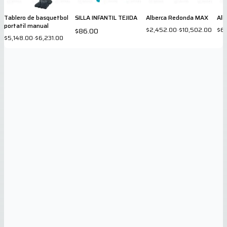
Tablero de basquetbol
SILLA INFANTIL TEJIDA
Alberca Redonda MAX
Alb
portatil manual
$2,452.00
-
$10,502.00
$6
$86.00
$5,148.00
-
$6,231.00