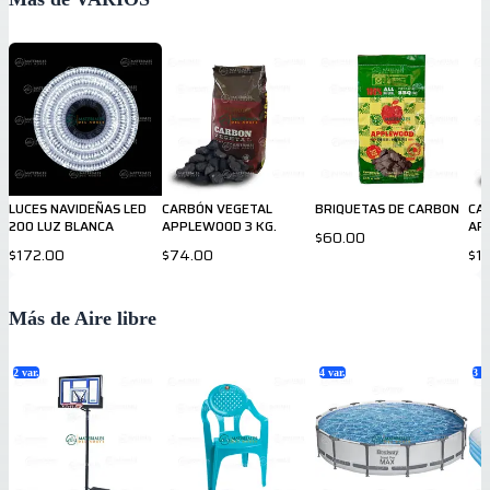
LUCES NAVIDEÑAS LED
CARBÓN VEGETAL
BRIQUETAS DE CARBON
CA
200 LUZ BLANCA
APPLEWOOD 3 KG.
AP
$60.00
$172.00
$74.00
$1
Más de Aire libre
2
var.
4
var.
3
va