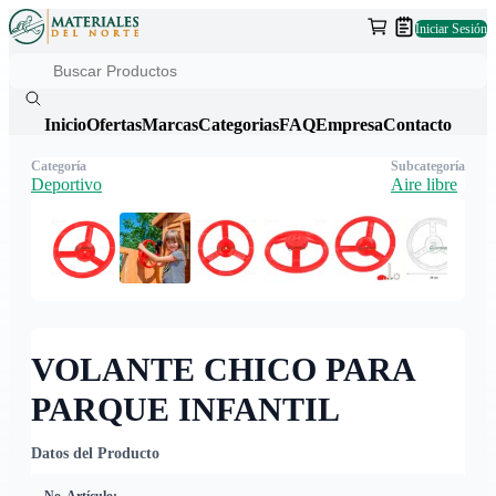
Iniciar Sesión
Inicio
Ofertas
Marcas
Categorias
FAQ
Empresa
Contacto
Categoría
Subcategoría
Deportivo
Aire libre
VOLANTE CHICO PARA
PARQUE INFANTIL
Datos del Producto