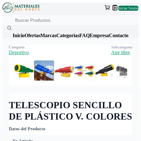
Iniciar Sesión
Inicio
Ofertas
Marcas
Categorias
FAQ
Empresa
Contacto
Categoría
Subcategoría
Deportivo
Aire libre
TELESCOPIO SENCILLO
DE PLÁSTICO V. COLORES
Datos del Producto