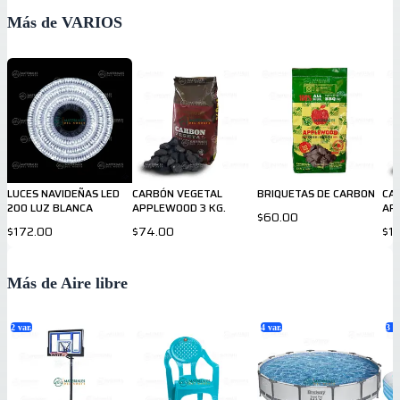
Más de VARIOS
LUCES NAVIDEÑAS LED
CARBÓN VEGETAL
BRIQUETAS DE CARBON
CA
200 LUZ BLANCA
APPLEWOOD 3 KG.
AP
$60.00
$172.00
$74.00
$1
Más de Aire libre
2
var.
4
var.
3
va