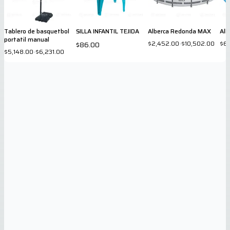
Tablero de basquetbol
SILLA INFANTIL TEJIDA
Alberca Redonda MAX
Alb
portatil manual
$2,452.00
-
$10,502.00
$6
$86.00
$5,148.00
-
$6,231.00