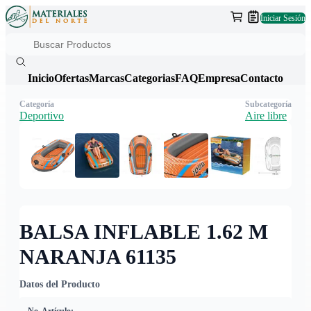
Iniciar Sesión
Inicio
Ofertas
Marcas
Categorias
FAQ
Empresa
Contacto
Categoría
Subcategoría
Deportivo
Aire libre
BALSA INFLABLE 1.62 M
NARANJA 61135
Datos del Producto