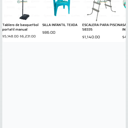
Tablero de basquetbol
SILLA INFANTIL TEJIDA
ESCALERA PARA PISCINA
SAL
portatil manual
58335
INF
$86.00
36
$5,148.00
-
$6,231.00
$1,140.00
$4