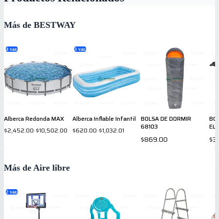
Más de BESTWAY
4
var.
3
var.
Alberca Redonda MAX
Alberca Inflable Infantil
BOLSA DE DORMIR
BO
68103
EL
$2,452.00
-
$10,502.00
$620.00
-
$1,032.01
$869.00
$3
Más de Aire libre
2
var.