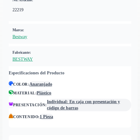
No. Artículo:
22219
Marca:
Bestway
Fabricante:
BESTWAY
Especificaciones del Producto
Anaranjado
COLOR
:
Plástico
MATERIAL
:
Individual: En caja con presentación y
PRESENTACIÓN
:
código de barras
1 Pieza
CONTENIDO
: