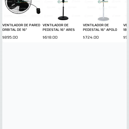
VENTILADOR DE PARED
VENTILADOR DE
VENTILADOR DE
VE
ORBITAL DE 16”
PEDESTAL 16” ARES
PEDESTAL 16” APOLO
18
$895.00
$618.00
$724.00
$9