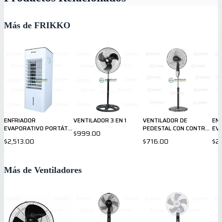
Más de FRIKKO
ENFRIADOR
VENTILADOR 3 EN 1
VENTILADOR DE
EN
EVAPORATIVO PORTÁTIL
PEDESTAL CON CONTROL
EV
$999.00
CON CALEFACTOR
REMOTO
FR
$2,513.00
$716.00
$2
F670P-HR
Más de Ventiladores