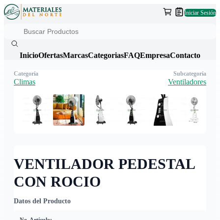
Iniciar Sesión
Inicio
Ofertas
Marcas
Categorias
FAQ
Empresa
Contacto
Categoría
Subcategoría
Climas
Ventiladores
VENTILADOR PEDESTAL
CON ROCIO
Datos del Producto