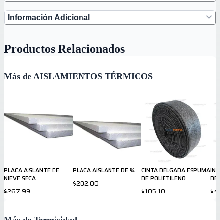
Información Adicional
Productos Relacionados
Más de AISLAMIENTOS TÉRMICOS
PLACA AISLANTE DE
PLACA AISLANTE DE ¾
CINTA DELGADA ESPUMA
INS
NIEVE SECA
DE POLIETILENO
DE 
$202.00
$267.99
$105.10
$4
Más de Termicidad