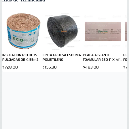
INSULACION R19 DE 15
CINTA GRUESA ESPUMA
PLACA AISLANTE
PL
PULGADAS DE 4.55m2
POLIETILENO
FOAMULAR 250 1” X 4ft
FOA
X 8ft
4ft
$728.00
$155.30
$483.00
$7