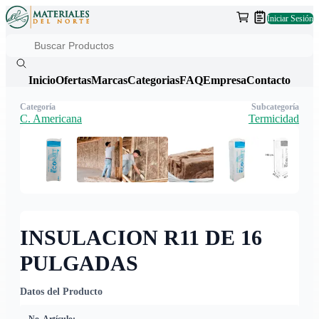
Iniciar Sesión
Inicio
Ofertas
Marcas
Categorias
FAQ
Empresa
Contacto
Categoría
Subcategoría
C. Americana
Termicidad
INSULACION R11 DE 16
PULGADAS
Datos del Producto