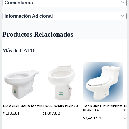
Comentarios
Información Adicional
Productos Relacionados
Más de CATO
TAZA ALARGADA JAZMIN
TAZA JAZMIN BLANCO
TAZA ONE PIECE SIENNA
TA
BLANCO A
3
$1,385.01
$1,017.00
$3,491.99
$2