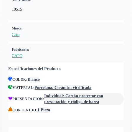
No. Artículo:
19515
Marca:
Cato
Fabricante:
CATO
Especificaciones del Producto
Blanco
COLOR
:
Porcelana. Cerámica vitrificada
MATERIAL
:
Individual: Cartón protector con
PRESENTACIÓN
:
presentación y código de barra
1 Pieza
CONTENIDO
: