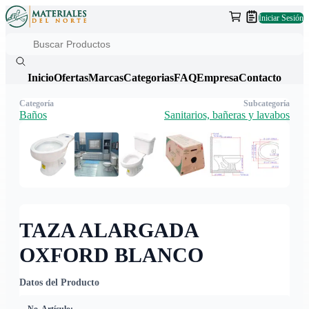
Iniciar Sesión
Inicio
Ofertas
Marcas
Categorias
FAQ
Empresa
Contacto
Categoría
Subcategoría
Baños
Sanitarios, bañeras y lavabos
TAZA ALARGADA
OXFORD BLANCO
Datos del Producto