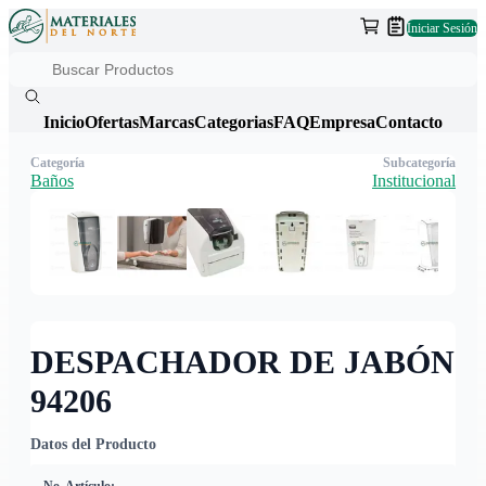
Iniciar Sesión
Inicio
Ofertas
Marcas
Categorias
FAQ
Empresa
Contacto
Categoría
Subcategoría
Baños
Institucional
DESPACHADOR DE JABÓN
94206
Datos del Producto