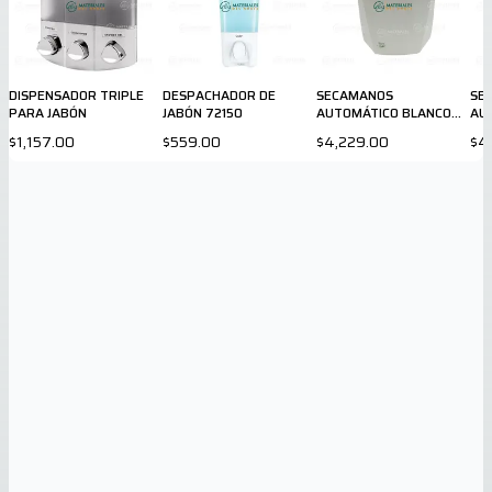
DISPENSADOR TRIPLE
DESPACHADOR DE
SECAMANOS
SE
PARA JABÓN
JABÓN 72150
AUTOMÁTICO BLANCO
AU
AA56126
NE
$1,157.00
$559.00
$4,229.00
$4