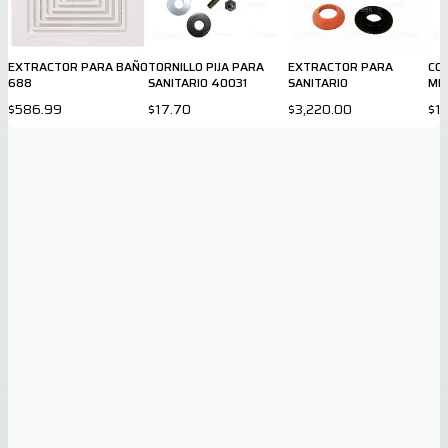
EXTRACTOR PARA BAÑO
TORNILLO PIJA PARA
EXTRACTOR PARA
CO
688
SANITARIO 40031
SANITARIO
MIC
$586.99
$17.70
$3,220.00
$1