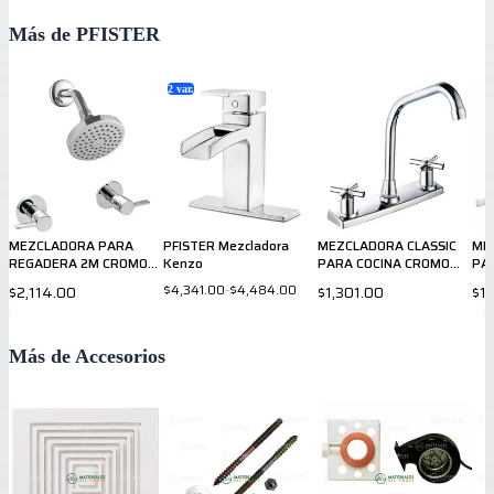
Más de PFISTER
2
var.
MEZCLADORA PARA
PFISTER Mezcladora
MEZCLADORA CLASSIC
ME
REGADERA 2M CROMO
Kenzo
PARA COCINA CROMO
PA
807CSLC PRICE PFISTER
036CSCC PRICE PFISTER
03
$4,341.00
-
$4,484.00
$2,114.00
$1,301.00
$1,
Más de Accesorios