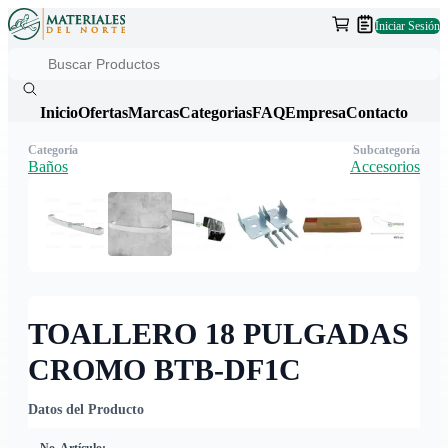
Iniciar Sesión
Inicio
Ofertas
Marcas
Categorias
FAQ
Empresa
Contacto
Categoría
Subcategoría
Baños
Accesorios
TOALLERO 18 PULGADAS
CROMO BTB-DF1C
Datos del Producto