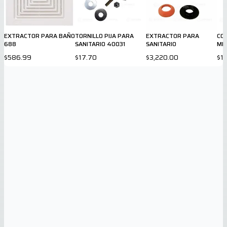
EXTRACTOR PARA BAÑO
TORNILLO PIJA PARA
EXTRACTOR PARA
CO
688
SANITARIO 40031
SANITARIO
MIC
$586.99
$17.70
$3,220.00
$1