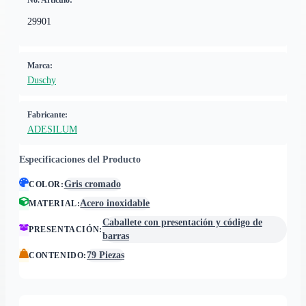
No. Artículo:
29901
Marca:
Duschy
Fabricante:
ADESILUM
Especificaciones del Producto
Gris cromado
COLOR
:
Acero inoxidable
MATERIAL
:
Caballete con presentación y código de
PRESENTACIÓN
:
barras
79 Piezas
CONTENIDO
: