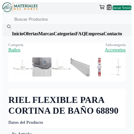
Iniciar Sesión
Inicio
Ofertas
Marcas
Categorias
FAQ
Empresa
Contacto
Categoría
Subcategoría
Baños
Accesorios
RIEL FLEXIBLE PARA
CORTINA DE BAÑO 68890
Datos del Producto