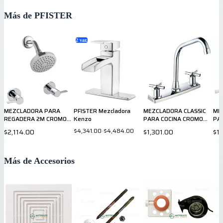
Más de PFISTER
2
var.
MEZCLADORA PARA
PFISTER Mezcladora
MEZCLADORA CLASSIC
ME
REGADERA 2M CROMO
Kenzo
PARA COCINA CROMO
PA
807CSLC PRICE PFISTER
036CSCC PRICE PFISTER
03
$4,341.00
-
$4,484.00
$2,114.00
$1,301.00
$1,
Más de Accesorios