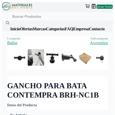
Iniciar Sesión
Inicio
Ofertas
Marcas
Categorias
FAQ
Empresa
Contacto
Categoría
Subcategoría
Baños
Accesorios
GANCHO PARA BATA
CONTEMPRA BRH-NC1B
Datos del Producto