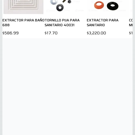
EXTRACTOR PARA BAÑO
TORNILLO PIJA PARA
EXTRACTOR PARA
CO
688
SANITARIO 40031
SANITARIO
MIC
$586.99
$17.70
$3,220.00
$1