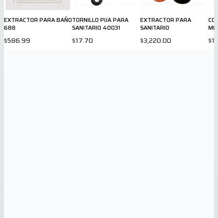
EXTRACTOR PARA BAÑO
TORNILLO PIJA PARA
EXTRACTOR PARA
CO
688
SANITARIO 40031
SANITARIO
MIC
$586.99
$17.70
$3,220.00
$1