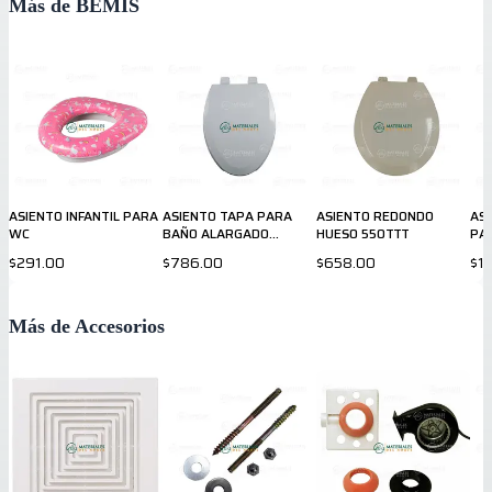
Más de BEMIS
ASIENTO INFANTIL PARA
ASIENTO TAPA PARA
ASIENTO REDONDO
AS
WC
BAÑO ALARGADO
HUESO 550TTT
PA
1550TTT
LE
$291.00
$786.00
$658.00
$1
Más de Accesorios