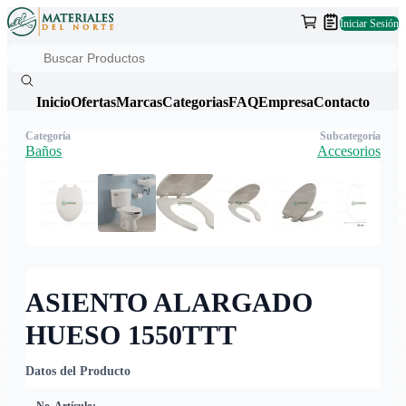
Iniciar Sesión
Inicio
Ofertas
Marcas
Categorias
FAQ
Empresa
Contacto
Categoría
Subcategoría
Baños
Accesorios
ASIENTO ALARGADO
HUESO 1550TTT
Datos del Producto