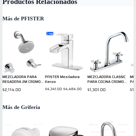
Productos Relacionados
Más de PFISTER
2
var.
MEZCLADORA PARA
PFISTER Mezcladora
MEZCLADORA CLASSIC
ME
REGADERA 2M CROMO
Kenzo
PARA COCINA CROMO
PA
807CSLC PRICE PFISTER
036CSCC PRICE PFISTER
03
$4,341.00
-
$4,484.00
$2,114.00
$1,301.00
$1,
Más de Grifería