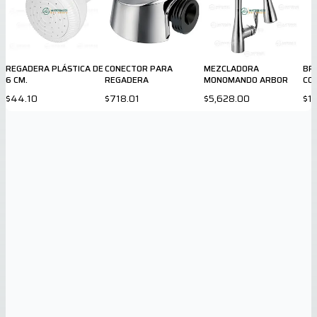
REGADERA PLÁSTICA DE
CONECTOR PARA
MEZCLADORA
BR
6 CM.
REGADERA
MONOMANDO ARBOR
CO
$44.10
$718.01
$5,628.00
$1