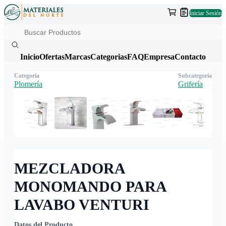
Iniciar Sesión
Inicio
Ofertas
Marcas
Categorias
FAQ
Empresa
Contacto
Categoría
Subcategoría
Plomería
Grifería
MEZCLADORA
MONOMANDO PARA
LAVABO VENTURI
Datos del Producto