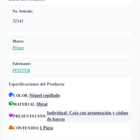
No. Artículo:
32141
Marca:
Pfister
Fabricante:
PFISTER
Especificaciones del Producto
Níquel cepillado
COLOR
:
Metal
MATERIAL
:
Individual: Caja con presentación y código
PRESENTACIÓN
:
de barras
1 Pieza
CONTENIDO
: