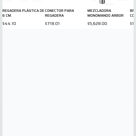
REGADERA PLÁSTICA DE
CONECTOR PARA
MEZCLADORA
BR
6 CM.
REGADERA
MONOMANDO ARBOR
CO
$44.10
$718.01
$5,628.00
$1