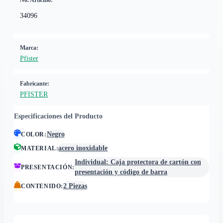
No. Artículo:
34096
Marca:
Pfister
Fabricante:
PFISTER
Especificaciones del Producto
Negro
COLOR
:
acero inoxidable
MATERIAL
:
Individual: Caja protectora de cartón con
PRESENTACIÓN
:
presentación y código de barra
2 Piezas
CONTENIDO
: