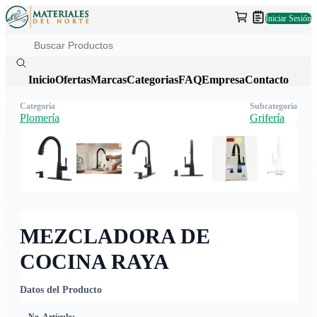
Iniciar Sesión
Inicio
Ofertas
Marcas
Categorias
FAQ
Empresa
Contacto
Categoría
Subcategoría
Plomería
Grifería
MEZCLADORA DE
COCINA RAYA
Datos del Producto