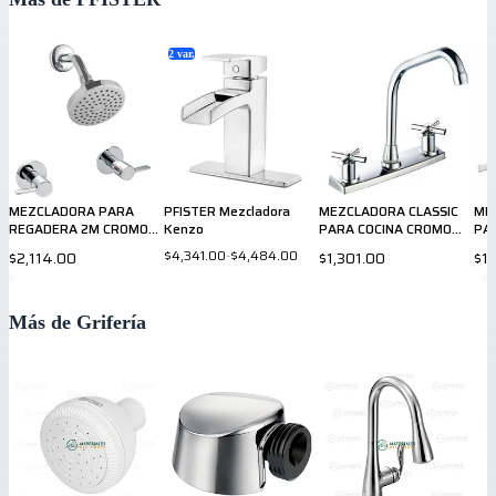
2
var.
MEZCLADORA PARA
PFISTER Mezcladora
MEZCLADORA CLASSIC
ME
REGADERA 2M CROMO
Kenzo
PARA COCINA CROMO
PA
807CSLC PRICE PFISTER
036CSCC PRICE PFISTER
03
$4,341.00
-
$4,484.00
$2,114.00
$1,301.00
$1,
Más de Grifería