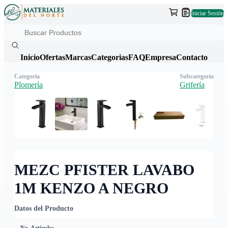
Iniciar Sesión
Inicio
Ofertas
Marcas
Categorias
FAQ
Empresa
Contacto
Categoría
Subcategoría
Plomería
Grifería
MEZC PFISTER LAVABO
1M KENZO A NEGRO
Datos del Producto