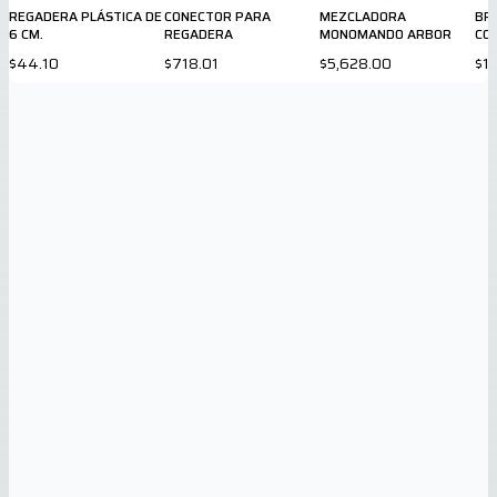
REGADERA PLÁSTICA DE
CONECTOR PARA
MEZCLADORA
BR
6 CM.
REGADERA
MONOMANDO ARBOR
CO
$44.10
$718.01
$5,628.00
$1