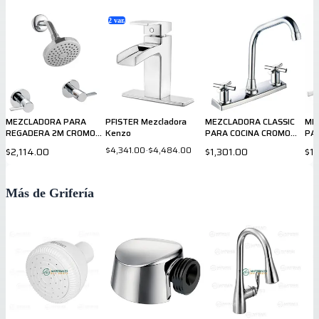
2
var.
MEZCLADORA PARA
PFISTER Mezcladora
MEZCLADORA CLASSIC
ME
REGADERA 2M CROMO
Kenzo
PARA COCINA CROMO
PA
807CSLC PRICE PFISTER
036CSCC PRICE PFISTER
03
$4,341.00
-
$4,484.00
$2,114.00
$1,301.00
$1,
Más de Grifería