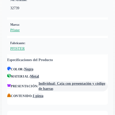
No. Artículo:
32739
Marca:
Pfister
Fabricante:
PFISTER
Especificaciones del Producto
Negro
COLOR
:
Metal
MATERIAL
:
Individual: Caja con presentación y código
PRESENTACIÓN
:
de barras
1 pieza
CONTENIDO
: