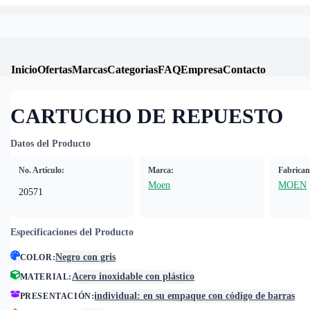
Inicio
Ofertas
Marcas
Categorias
FAQ
Empresa
Contacto
CARTUCHO DE REPUESTO
Datos del Producto
No. Artículo:
Marca:
Fabrican
Moen
MOEN
20571
Especificaciones del Producto
Negro con gris
COLOR
:
Acero inoxidable con plástico
MATERIAL
:
individual: en su empaque con código de barras
PRESENTACIÓN
: