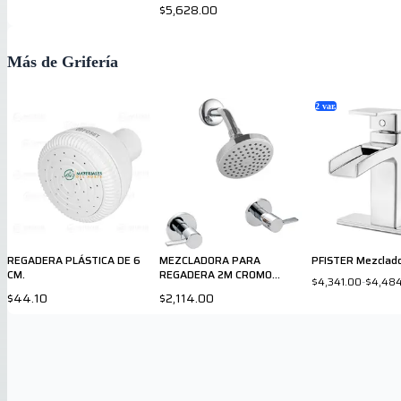
$5,628.00
Más de Grifería
2
var.
REGADERA PLÁSTICA DE 6
MEZCLADORA PARA
PFISTER Mezclad
CM.
REGADERA 2M CROMO
$4,341.00
-
$4,48
807CSLC PRICE PFISTER
$44.10
$2,114.00