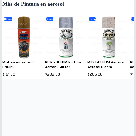
Más de Pintura en aerosol
10
var.
3
var.
5
var.
12
v
Pintura en aerosol
RUST-OLEUM Pintura
RUST-OLEUM Pintura
RUS
ENGINE
Aerosol Glitter
Aerosol Piedra
aer
$161.00
$282.00
$286.00
$18