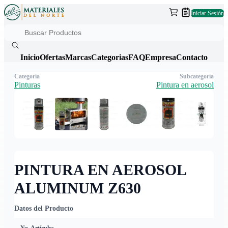
Iniciar Sesión
Inicio
Ofertas
Marcas
Categorias
FAQ
Empresa
Contacto
Categoría
Subcategoría
Pinturas
Pintura en aerosol
PINTURA EN AEROSOL
ALUMINUM Z630
Datos del Producto