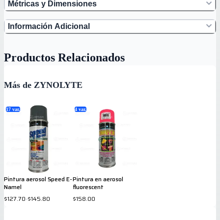
Métricas y Dimensiones
Información Adicional
Productos Relacionados
Más de ZYNOLYTE
17
var.
4
var.
Pintura aerosol Speed E-
Pintura en aerosol
Namel
fluorescent
$127.70
-
$145.80
$158.00