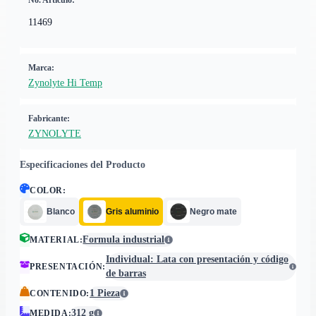
No. Artículo:
11469
Marca:
Zynolyte Hi Temp
Fabricante:
ZYNOLYTE
Especificaciones del Producto
COLOR
:
Blanco
Gris aluminio
Negro mate
Formula industrial
MATERIAL
:
Individual: Lata con presentación y código
PRESENTACIÓN
:
de barras
1 Pieza
CONTENIDO
:
312 g
MEDIDA
: