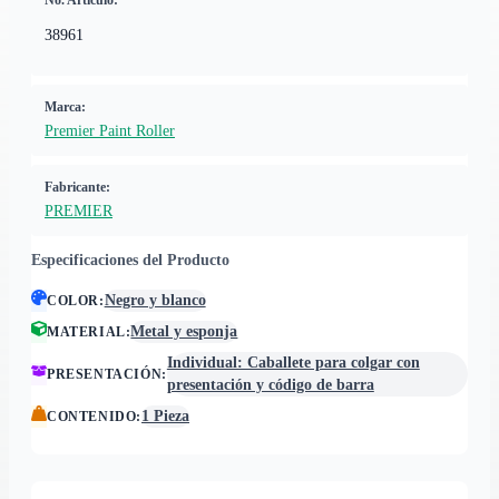
No. Artículo:
38961
Marca:
Premier Paint Roller
Fabricante:
PREMIER
Especificaciones del Producto
Negro y blanco
COLOR
:
Metal y esponja
MATERIAL
:
Individual: Caballete para colgar con
PRESENTACIÓN
:
presentación y código de barra
1 Pieza
CONTENIDO
: