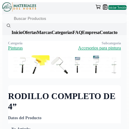
Iniciar Sesión
Inicio
Ofertas
Marcas
Categorias
FAQ
Empresa
Contacto
Categoría
Subcategoría
Pinturas
Accesorios para pintura
RODILLO COMPLETO DE
4”
Datos del Producto