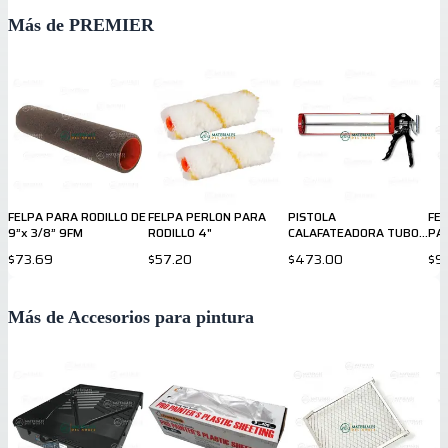
Más de PREMIER
FELPA PARA RODILLO DE
FELPA PERLON PARA
PISTOLA
FEL
9”x 3/8” 9FM
RODILLO 4"
CALAFATEADORA TUBO
PA
GRANDE 13"
$73.69
$57.20
$473.00
$9
Más de Accesorios para pintura