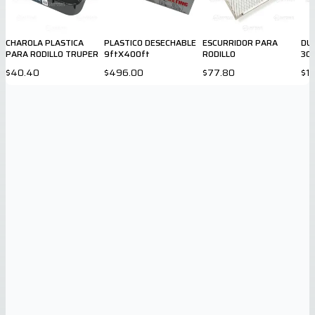
CHAROLA PLASTICA
PLASTICO DESECHABLE
ESCURRIDOR PARA
DU
PARA RODILLO TRUPER
9ftX400ft
RODILLO
30
$40.40
$496.00
$77.80
$1