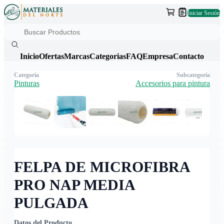
Iniciar Sesión
Inicio
Ofertas
Marcas
Categorias
FAQ
Empresa
Contacto
Categoría
Subcategoría
Pinturas
Accesorios para pintura
FELPA DE MICROFIBRA
PRO NAP MEDIA
PULGADA
Datos del Producto