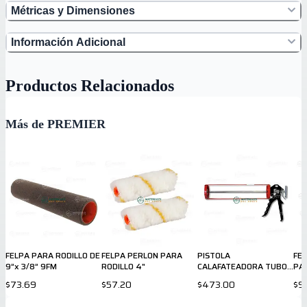
Métricas y Dimensiones
Información Adicional
Productos Relacionados
Más de PREMIER
FELPA PARA RODILLO DE
FELPA PERLON PARA
PISTOLA
FEL
9”x 3/8” 9FM
RODILLO 4"
CALAFATEADORA TUBO
PA
GRANDE 13"
$73.69
$57.20
$473.00
$9