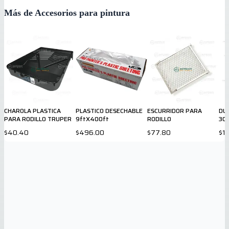
Más de Accesorios para pintura
CHAROLA PLASTICA
PLASTICO DESECHABLE
ESCURRIDOR PARA
DU
PARA RODILLO TRUPER
9ftX400ft
RODILLO
30
$40.40
$496.00
$77.80
$1