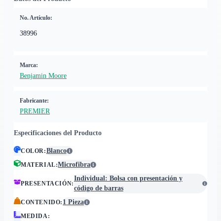
No. Artículo:
38996
Marca:
Benjamin Moore
Fabricante:
PREMIER
Especificaciones del Producto
Blanco
COLOR
:
Microfibra
MATERIAL
:
Individual: Bolsa con presentación y
PRESENTACIÓN
:
código de barras
1 Pieza
CONTENIDO
:
MEDIDA
: