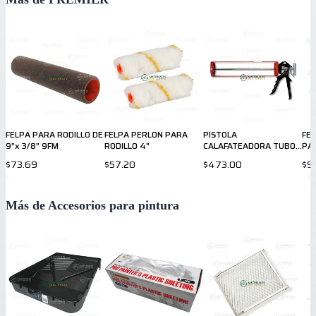
FELPA PARA RODILLO DE
FELPA PERLON PARA
PISTOLA
FEL
9”x 3/8” 9FM
RODILLO 4"
CALAFATEADORA TUBO
PA
GRANDE 13"
$73.69
$57.20
$473.00
$9
Más de Accesorios para pintura