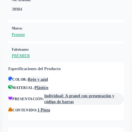
No. Artículo:
38984
Marca:
Premier
Fabricante:
PREMIER
Especificaciones del Producto
Rojo y azul
COLOR
:
Plástico
MATERIAL
:
Individual: A granel con presentación y
PRESENTACIÓN
:
código de barras
1 Pieza
CONTENIDO
: