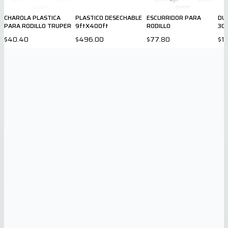
CHAROLA PLASTICA
PLASTICO DESECHABLE
ESCURRIDOR PARA
DU
PARA RODILLO TRUPER
9ftX400ft
RODILLO
30
$40.40
$496.00
$77.80
$1