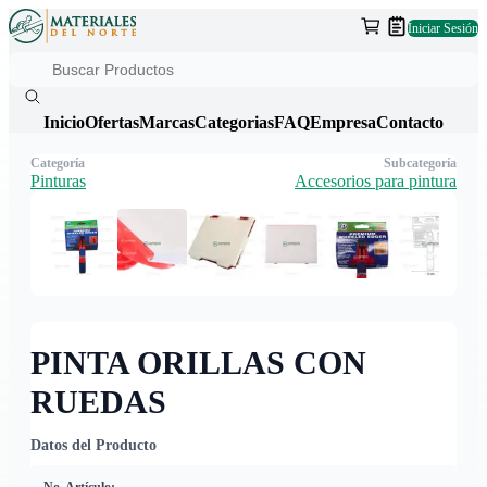
Iniciar Sesión
Inicio
Ofertas
Marcas
Categorias
FAQ
Empresa
Contacto
Categoría
Subcategoría
Pinturas
Accesorios para pintura
PINTA ORILLAS CON
RUEDAS
Datos del Producto