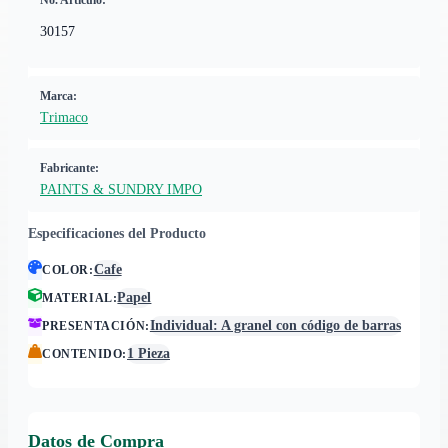
No. Artículo:
30157
Marca:
Trimaco
Fabricante:
PAINTS & SUNDRY IMPO
Especificaciones del Producto
Cafe
COLOR
:
Papel
MATERIAL
:
Individual: A granel con código de barras
PRESENTACIÓN
:
1 Pieza
CONTENIDO
:
Datos de Compra