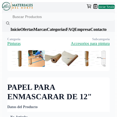
Iniciar Sesión
Inicio
Ofertas
Marcas
Categorias
FAQ
Empresa
Contacto
Categoría
Subcategoría
Pinturas
Accesorios para pintura
PAPEL PARA
ENMASCARAR DE 12"
Datos del Producto