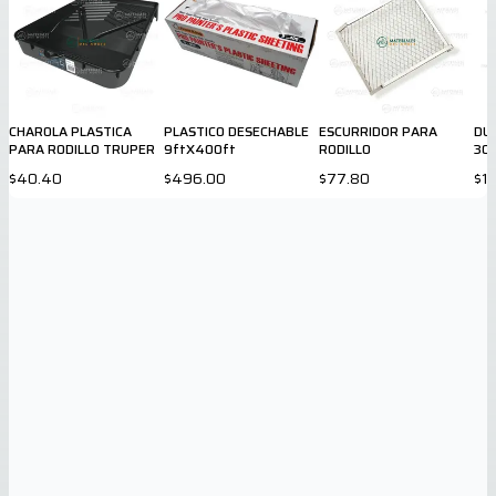
CHAROLA PLASTICA
PLASTICO DESECHABLE
ESCURRIDOR PARA
DU
PARA RODILLO TRUPER
9ftX400ft
RODILLO
30
$40.40
$496.00
$77.80
$1