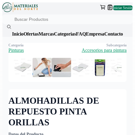
Iniciar Sesión
Inicio
Ofertas
Marcas
Categorias
FAQ
Empresa
Contacto
Categoría
Subcategoría
Pinturas
Accesorios para pintura
ALMOHADILLAS DE
REPUESTO PINTA
ORILLAS
Datos del Producto