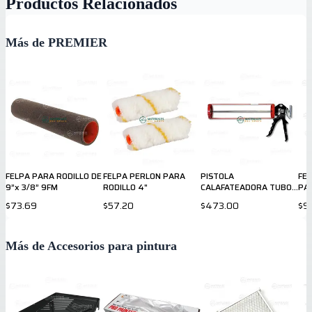
Productos Relacionados
Más de PREMIER
FELPA PARA RODILLO DE
FELPA PERLON PARA
PISTOLA
FEL
9”x 3/8” 9FM
RODILLO 4"
CALAFATEADORA TUBO
PA
GRANDE 13"
$73.69
$57.20
$473.00
$9
Más de Accesorios para pintura