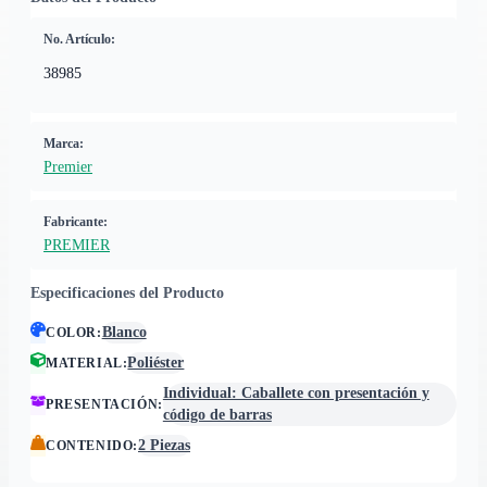
No. Artículo:
38985
Marca:
Premier
Fabricante:
PREMIER
Especificaciones del Producto
Blanco
COLOR
:
Poliéster
MATERIAL
:
Individual: Caballete con presentación y
PRESENTACIÓN
:
código de barras
2 Piezas
CONTENIDO
: