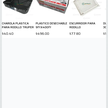
CHAROLA PLASTICA
PLASTICO DESECHABLE
ESCURRIDOR PARA
DU
PARA RODILLO TRUPER
9ftX400ft
RODILLO
30
$40.40
$496.00
$77.80
$1