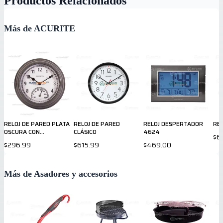
Productos Relacionados
Más de ACURITE
RELOJ DE PARED PLATA
RELOJ DE PARED
RELOJ DESPERTADOR
REL
OSCURA CON
CLÁSICO
4624
$6
TERMOMETRO
$296.99
$615.99
$469.00
Más de Asadores y accesorios