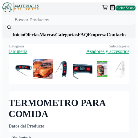
Iniciar Sesión
Inicio
Ofertas
Marcas
Categorias
FAQ
Empresa
Contacto
Categoría
Subcategoría
Jardinería
Asadores y accesorios
TERMOMETRO PARA
COMIDA
Datos del Producto