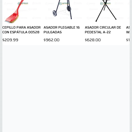
CEPILLO PARA ASADOR
ASADOR PLEGABLE 16
ASADOR CIRCULAR DE
AS
CON ESPÁTULA 00528
PULGADAS
PEDESTAL A-22
WA
$209.99
$962.00
$628.00
$1