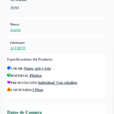
No. Artículo:
29293
Marca:
Acurite
Fabricante:
ACURITE
Especificaciones del Producto
Negro, gris y rojo
COLOR
:
Plástico
MATERIAL
:
Individual: Con caballete
PRESENTACIÓN
:
1 Pieza
CONTENIDO
:
Datos de Compra