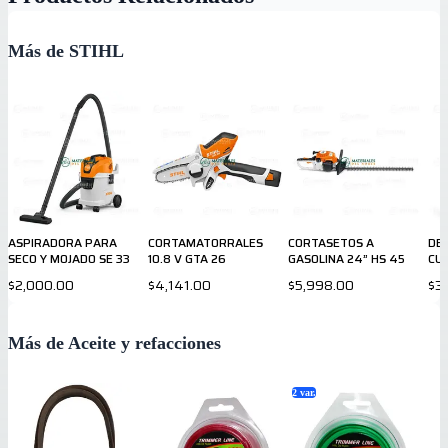
Más de STIHL
ASPIRADORA PARA
CORTAMATORRALES
CORTASETOS A
DE
SECO Y MOJADO SE 33
10.8 V GTA 26
GASOLINA 24” HS 45
CUR
$2,000.00
$4,141.00
$5,998.00
$3
Más de Aceite y refacciones
2
var.