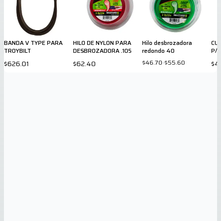
BANDA V TYPE PARA
HILO DE NYLON PARA
Hilo desbrozadora
CUC
TROYBILT
DESBROZADORA .105
redondo 40
P/
$46.70
-
$55.60
$626.01
$62.40
$4