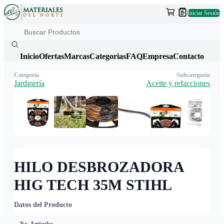
Iniciar Sesión
Inicio
Ofertas
Marcas
Categorias
FAQ
Empresa
Contacto
Categoría
Subcategoría
Jardinería
Aceite y refacciones
HILO DESBROZADORA
HIG TECH 35M STIHL
Datos del Producto