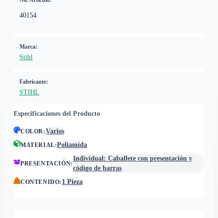
No. Artículo:
40154
Marca:
Stihl
Fabricante:
STIHL
Especificaciones del Producto
Varios
COLOR
:
Poliamida
MATERIAL
:
Individual: Caballete con presentación y
PRESENTACIÓN
:
código de barras
1 Pieza
CONTENIDO
: