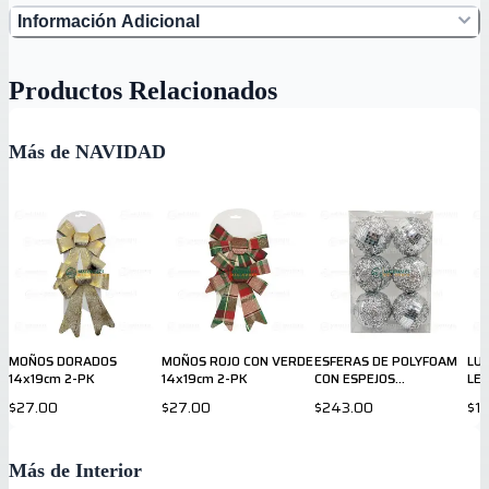
Información Adicional
Productos Relacionados
Más de NAVIDAD
MOÑOS DORADOS
MOÑOS ROJO CON VERDE
ESFERAS DE POLYFOAM
LU
14x19cm 2-PK
14x19cm 2-PK
CON ESPEJOS
LED
PLATEADOS 10 cm 6-PK
$27.00
$27.00
$243.00
$1
Más de Interior