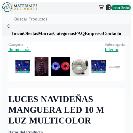
Iniciar Sesión
Inicio
Ofertas
Marcas
Categorias
FAQ
Empresa
Contacto
Categoría
Subcategoría
Iluminación
Interior
LUCES NAVIDEÑAS
MANGUERA LED 10 M
LUZ MULTICOLOR
Datos del Producto