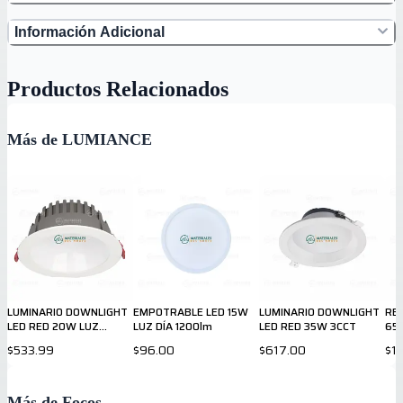
Información Adicional
Productos Relacionados
Más de LUMIANCE
LUMINARIO DOWNLIGHT
EMPOTRABLE LED 15W
LUMINARIO DOWNLIGHT
RE
LED RED 20W LUZ
LUZ DÍA 1200lm
LED RED 35W 3CCT
65
NEUTRA 2000lm
$533.99
$96.00
$617.00
$1
Más de Focos