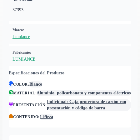
No. Artículo:
37393
Marca:
Lumiance
Fabricante:
LUMIANCE
Especificaciones del Producto
Blanco
COLOR
:
Aluminio, policarbonato y componentes eléctricos
MATERIAL
:
Individual: Caja protectora de cartón con
PRESENTACIÓN
:
presentación y código de barra
1 Pieza
CONTENIDO
: