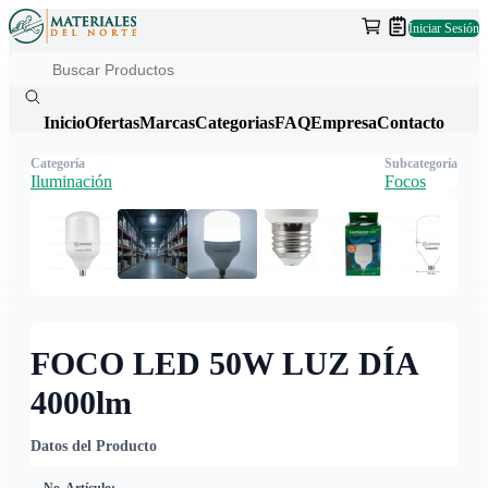
Iniciar Sesión
Inicio
Ofertas
Marcas
Categorias
FAQ
Empresa
Contacto
Categoría
Subcategoría
Iluminación
Focos
FOCO LED 50W LUZ DÍA
4000lm
Datos del Producto