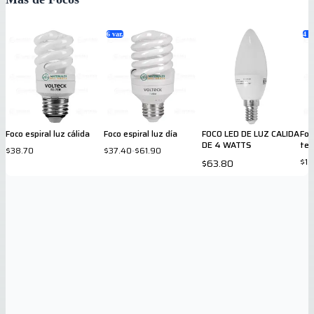
6
var.
4
va
Foco espiral luz cálida
Foco espiral luz día
FOCO LED DE LUZ CALIDA
Foc
DE 4 WATTS
tec
$38.70
$37.40
-
$61.90
$15
$63.80