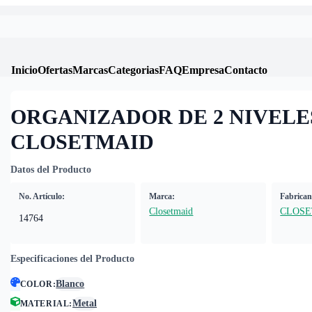
Inicio
Ofertas
Marcas
Categorias
FAQ
Empresa
Contacto
ORGANIZADOR DE 2 NIVELES
CLOSETMAID
Datos del Producto
No. Artículo:
Marca:
Fabrican
Closetmaid
CLOSE
14764
Especificaciones del Producto
Blanco
COLOR
:
Metal
MATERIAL
: