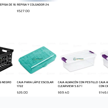
PISA DE 16
REPISA Y COLGADOR 24
$527.00
OS NEGRO
CAJA PARA LÁPIZ ESCOLAR
CAJA ALMACÉN CON PESTILLO
CAJA 
1722
CLEARVIEW 5.67 l
CON CI
$26.00
$69.40
$146.