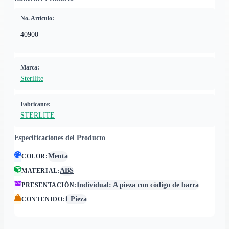
No. Artículo:
40900
Marca:
Sterilite
Fabricante:
STERLITE
Especificaciones del Producto
Menta
COLOR
:
ABS
MATERIAL
:
Individual: A pieza con código de barra
PRESENTACIÓN
:
1 Pieza
CONTENIDO
: