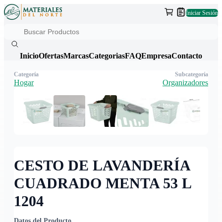
Iniciar Sesión
Inicio
Ofertas
Marcas
Categorias
FAQ
Empresa
Contacto
Categoría
Subcategoría
Hogar
Organizadores
CESTO DE LAVANDERÍA
CUADRADO MENTA 53 L
1204
Datos del Producto