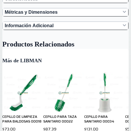
Métricas y Dimensiones
Información Adicional
Productos Relacionados
Más de LIBMAN
CEPILLO DE LIMPIEZA
CEPILLO PARA TAZA
CEPILLO PARA
CEP
PARA BALDOSAS 00018
SANITARIO 00022
SANITARIO 00034
00
$73.00
$87.39
$131.00
$5