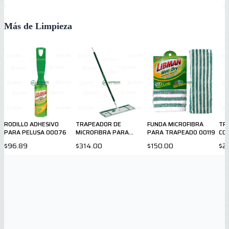
Más de Limpieza
RODILLO ADHESIVO
TRAPEADOR DE
FUNDA MICROFIBRA
TR
PARA PELUSA 00076
MICROFIBRA PARA
PARA TRAPEADO 00119
COT
DUELA 00117
$96.89
$314.00
$150.00
$2