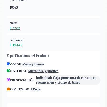
No. Artículo:
10693
Marca:
Libman
Fabricante:
LIBMAN
Especificaciones del Producto
Verde y blanco
COLOR
:
Microfibra y plástico
MATERIAL
:
Individual: Caja protectora de cartón con
PRESENTACIÓN
:
presentación y código de barra
1 Pieza
CONTENIDO
: