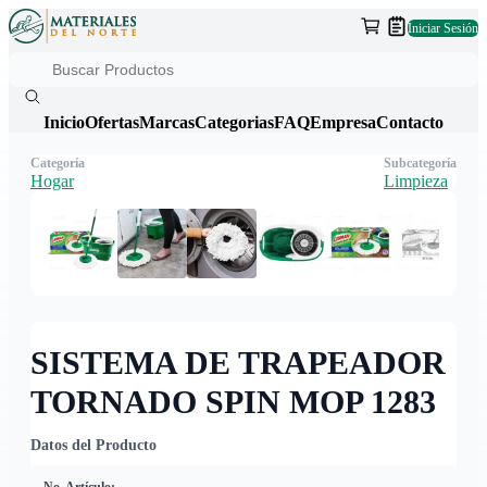
Iniciar Sesión
Inicio
Ofertas
Marcas
Categorias
FAQ
Empresa
Contacto
Categoría
Subcategoría
Hogar
Limpieza
SISTEMA DE TRAPEADOR
TORNADO SPIN MOP 1283
Datos del Producto