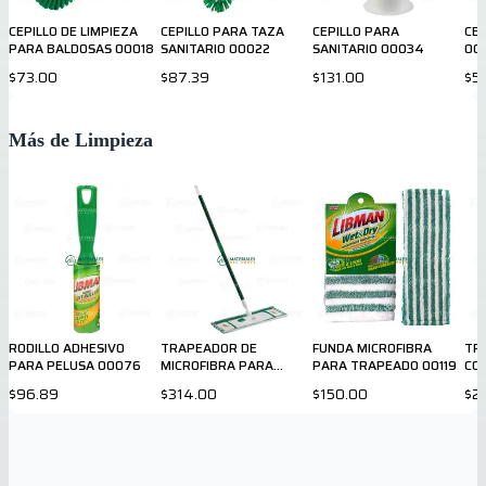
CEPILLO DE LIMPIEZA
CEPILLO PARA TAZA
CEPILLO PARA
CEP
PARA BALDOSAS 00018
SANITARIO 00022
SANITARIO 00034
00
$73.00
$87.39
$131.00
$5
Más de Limpieza
RODILLO ADHESIVO
TRAPEADOR DE
FUNDA MICROFIBRA
TR
PARA PELUSA 00076
MICROFIBRA PARA
PARA TRAPEADO 00119
COT
DUELA 00117
$96.89
$314.00
$150.00
$2