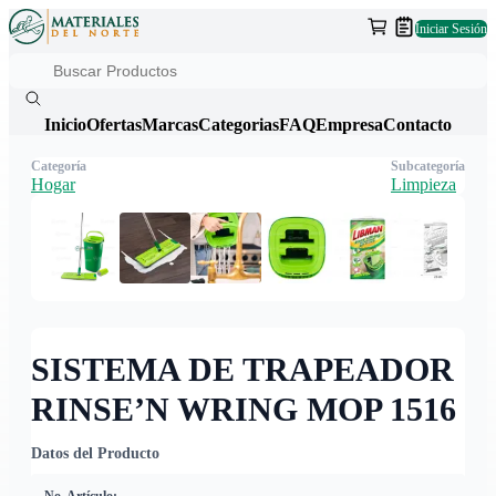
Iniciar Sesión
Inicio
Ofertas
Marcas
Categorias
FAQ
Empresa
Contacto
Categoría
Subcategoría
Hogar
Limpieza
SISTEMA DE TRAPEADOR
RINSE’N WRING MOP 1516
Datos del Producto