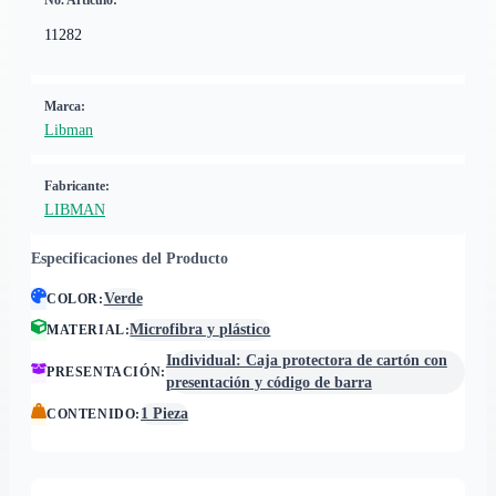
No. Artículo:
11282
Marca:
Libman
Fabricante:
LIBMAN
Especificaciones del Producto
Verde
COLOR
:
Microfibra y plástico
MATERIAL
:
Individual: Caja protectora de cartón con
PRESENTACIÓN
:
presentación y código de barra
1 Pieza
CONTENIDO
: