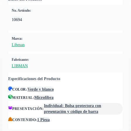
No. Artículo:
10694
Marca:
Libman
Fabricante:
LIBMAN
Especificaciones del Producto
Verde y blanco
COLOR
:
Microfibra
MATERIAL
:
Individual: Bolsa protectora con
PRESENTACIÓN
:
presentación y código de barra
1 Pieza
CONTENIDO
: