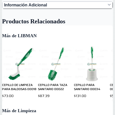
Información Adicional
Productos Relacionados
Más de LIBMAN
CEPILLO DE LIMPIEZA
CEPILLO PARA TAZA
CEPILLO PARA
CEP
PARA BALDOSAS 00018
SANITARIO 00022
SANITARIO 00034
00
$73.00
$87.39
$131.00
$5
Más de Limpieza