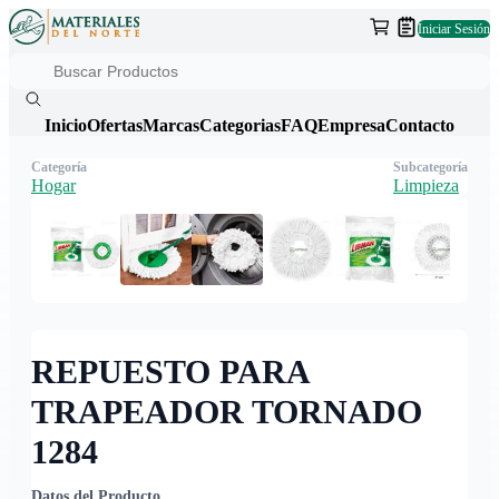
Iniciar Sesión
Inicio
Ofertas
Marcas
Categorias
FAQ
Empresa
Contacto
Categoría
Subcategoría
Hogar
Limpieza
REPUESTO PARA
TRAPEADOR TORNADO
1284
Datos del Producto