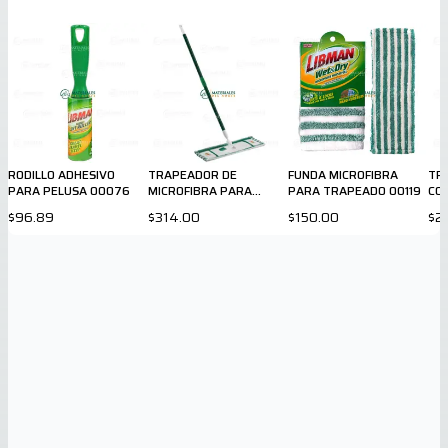
RODILLO ADHESIVO
TRAPEADOR DE
FUNDA MICROFIBRA
TR
PARA PELUSA 00076
MICROFIBRA PARA
PARA TRAPEADO 00119
COT
DUELA 00117
$96.89
$314.00
$150.00
$2