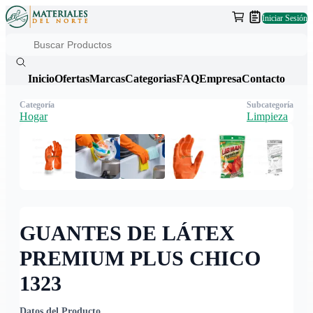
Iniciar Sesión
Inicio
Ofertas
Marcas
Categorias
FAQ
Empresa
Contacto
Categoría
Subcategoría
Hogar
Limpieza
GUANTES DE LÁTEX
PREMIUM PLUS CHICO
1323
Datos del Producto