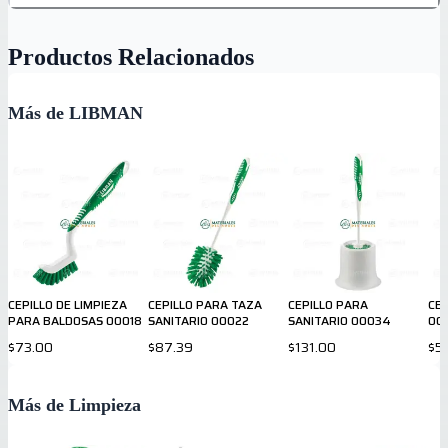
Productos Relacionados
Más de LIBMAN
CEPILLO DE LIMPIEZA
CEPILLO PARA TAZA
CEPILLO PARA
CEP
PARA BALDOSAS 00018
SANITARIO 00022
SANITARIO 00034
00
$73.00
$87.39
$131.00
$5
Más de Limpieza