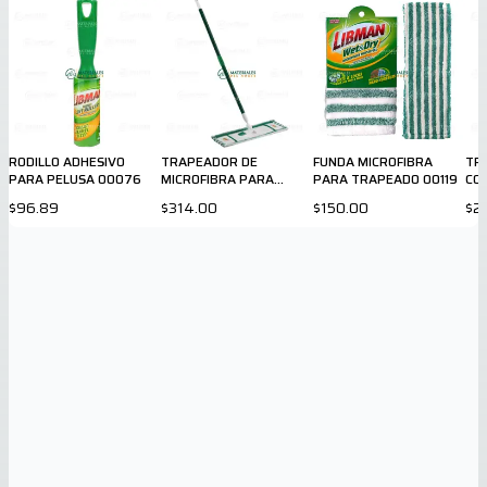
RODILLO ADHESIVO
TRAPEADOR DE
FUNDA MICROFIBRA
TR
PARA PELUSA 00076
MICROFIBRA PARA
PARA TRAPEADO 00119
COT
DUELA 00117
$96.89
$314.00
$150.00
$2