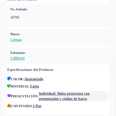
No. Artículo:
10705
Marca:
Libman
Fabricante:
LIBMAN
Especificaciones del Producto
Anaranjado
COLOR
:
Látex
MATERIAL
:
Individual: Bolsa protectora con
PRESENTACIÓN
:
presentación y código de barra
1 Par
CONTENIDO
: