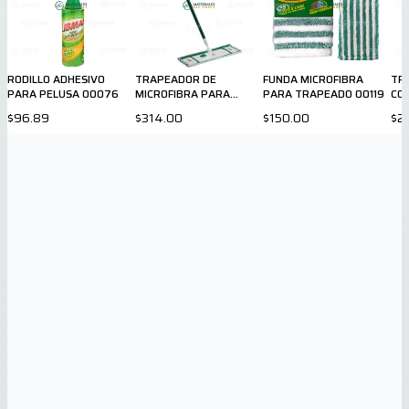
RODILLO ADHESIVO
TRAPEADOR DE
FUNDA MICROFIBRA
TR
PARA PELUSA 00076
MICROFIBRA PARA
PARA TRAPEADO 00119
COT
DUELA 00117
$96.89
$314.00
$150.00
$2