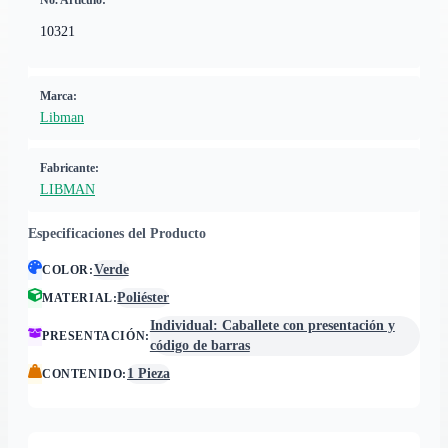
No. Artículo:
10321
Marca:
Libman
Fabricante:
LIBMAN
Especificaciones del Producto
Verde
COLOR
:
Poliéster
MATERIAL
:
Individual: Caballete con presentación y
PRESENTACIÓN
:
código de barras
1 Pieza
CONTENIDO
: