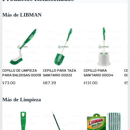
Más de LIBMAN
CEPILLO DE LIMPIEZA
CEPILLO PARA TAZA
CEPILLO PARA
CEP
PARA BALDOSAS 00018
SANITARIO 00022
SANITARIO 00034
00
$73.00
$87.39
$131.00
$5
Más de Limpieza