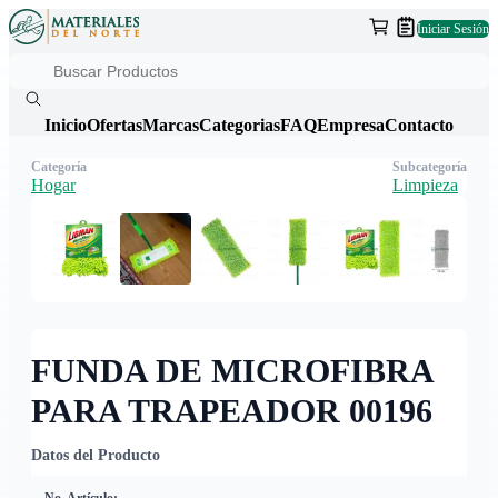
Iniciar Sesión
Inicio
Ofertas
Marcas
Categorias
FAQ
Empresa
Contacto
Categoría
Subcategoría
Hogar
Limpieza
FUNDA DE MICROFIBRA
PARA TRAPEADOR 00196
Datos del Producto