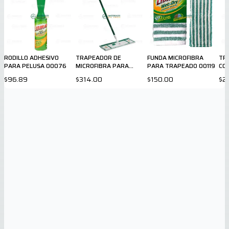
RODILLO ADHESIVO
TRAPEADOR DE
FUNDA MICROFIBRA
TR
PARA PELUSA 00076
MICROFIBRA PARA
PARA TRAPEADO 00119
COT
DUELA 00117
$96.89
$314.00
$150.00
$2