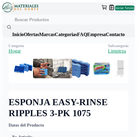
Iniciar Sesión
Inicio
Ofertas
Marcas
Categorias
FAQ
Empresa
Contacto
Categoría
Subcategoría
Hogar
Limpieza
ESPONJA EASY-RINSE
RIPPLES 3-PK 1075
Datos del Producto