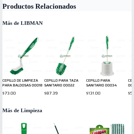
Productos Relacionados
Más de LIBMAN
CEPILLO DE LIMPIEZA
CEPILLO PARA TAZA
CEPILLO PARA
CEP
PARA BALDOSAS 00018
SANITARIO 00022
SANITARIO 00034
00
$73.00
$87.39
$131.00
$5
Más de Limpieza