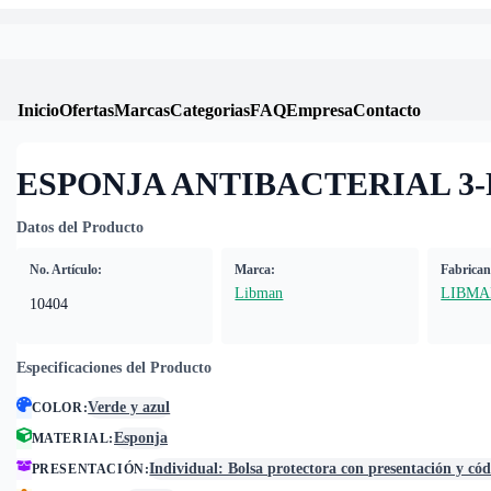
Inicio
Ofertas
Marcas
Categorias
FAQ
Empresa
Contacto
ESPONJA ANTIBACTERIAL 3-P
Datos del Producto
No. Artículo:
Marca:
Fabrican
Libman
LIBM
10404
Especificaciones del Producto
Verde y azul
COLOR
:
Esponja
MATERIAL
:
Individual: Bolsa protectora con presentación y có
PRESENTACIÓN
: