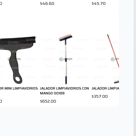
00066
0
$46.60
$45.70
R MINI LIMPIAVIDRIOS
JALADOR LIMPIAVIDRIOS CON
JALADOR LIMPIA PISOS 00
MANGO 00188
$357.00
0
$652.00