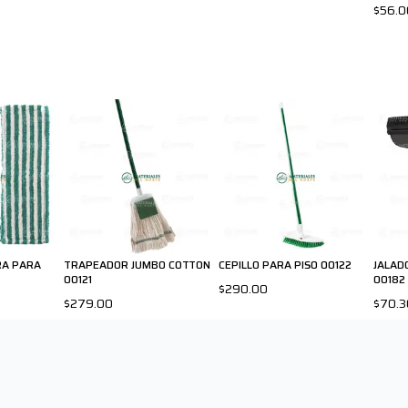
$56.0
RA PARA
TRAPEADOR JUMBO COTTON
CEPILLO PARA PISO 00122
JALADO
00121
00182
$290.00
$279.00
$70.3