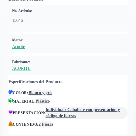
No. Artículo:
15046
Marca:
Acurite
Fabricante:
ACURITE
Especificaciones del Producto
Blanco y gris
COLOR
:
Plástico
MATERIAL
:
Individual: Caballete con presentación y
PRESENTACIÓN
:
código de barras
2 Piezas
CONTENIDO
: