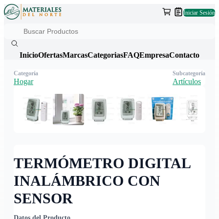
Iniciar Sesión
Inicio
Ofertas
Marcas
Categorias
FAQ
Empresa
Contacto
Categoría
Subcategoría
Hogar
Artículos
TERMÓMETRO DIGITAL
INALÁMBRICO CON
SENSOR
Datos del Producto