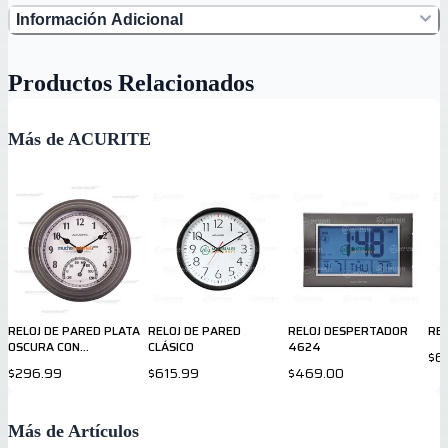
Información Adicional
Productos Relacionados
Más de ACURITE
RELOJ DE PARED PLATA
RELOJ DE PARED
RELOJ DESPERTADOR
REL
OSCURA CON
CLÁSICO
4624
$6
TERMOMETRO
$296.99
$615.99
$469.00
Más de Artículos