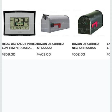
RELOJ DIGITAL DE PARED
BUZÓN DE CORREO
BUZÓN DE CORREO
CAJ
CON TEMPERATURA
ST100000
NEGRO E1100B00
CIT
INTERIOR
$359.00
$463.00
$552.00
$7