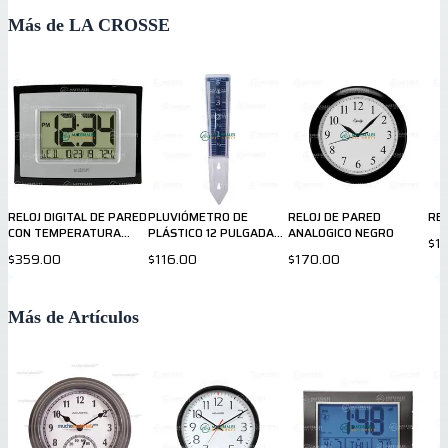
Más de LA CROSSE
RELOJ DIGITAL DE PARED
PLUVIÓMETRO DE
RELOJ DE PARED
REL
CON TEMPERATURA
PLÁSTICO 12 PULGADAS
ANALOGICO NEGRO
$1
INTERIOR
7041531
$359.00
$116.00
$170.00
Más de Artículos