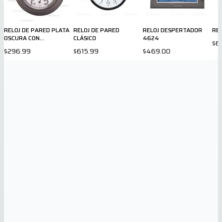
RELOJ DE PARED PLATA
RELOJ DE PARED
RELOJ DESPERTADOR
REL
OSCURA CON
CLÁSICO
4624
$6
TERMOMETRO
$296.99
$615.99
$469.00