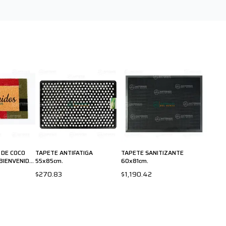
 DE COCO
TAPETE ANTIFATIGA
TAPETE SANITIZANTE
BIENVENIDA
55x85cm.
60x81cm.
$270.83
$1,190.42