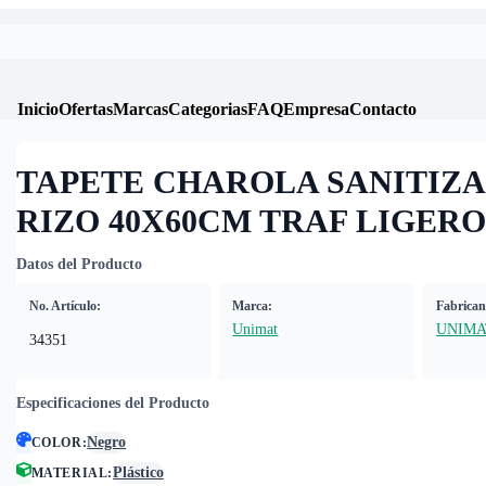
Inicio
Ofertas
Marcas
Categorias
FAQ
Empresa
Contacto
TAPETE CHAROLA SANITIZ
RIZO 40X60CM TRAF LIGERO
Datos del Producto
No. Artículo:
Marca:
Fabrican
Unimat
UNIMA
34351
Especificaciones del Producto
Negro
COLOR
:
Plástico
MATERIAL
: