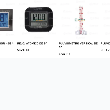
DOR 4624
RELOJ ATÓMICO DE 9"
PLUVIÓMETRO VERTICAL DE
PLUVI
5”
$620.00
$80.
$64.19