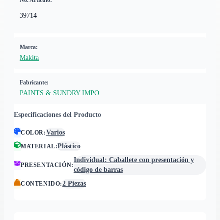
No. Artículo:
39714
Marca:
Makita
Fabricante:
PAINTS & SUNDRY IMPO
Especificaciones del Producto
Varios
COLOR
:
Plástico
MATERIAL
:
Individual: Caballete con presentación y
PRESENTACIÓN
:
código de barras
2 Piezas
CONTENIDO
: