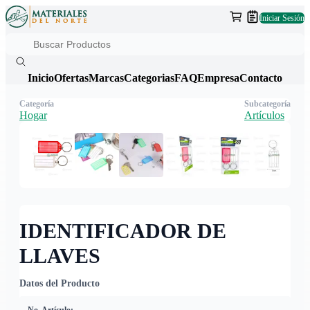
Iniciar Sesión
Inicio
Ofertas
Marcas
Categorias
FAQ
Empresa
Contacto
Categoría
Subcategoría
Hogar
Artículos
IDENTIFICADOR DE
LLAVES
Datos del Producto