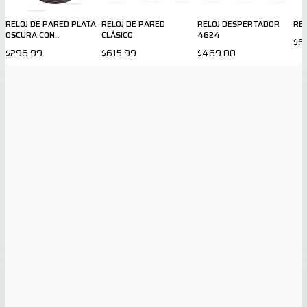
RELOJ DE PARED PLATA
RELOJ DE PARED
RELOJ DESPERTADOR
REL
OSCURA CON
CLÁSICO
4624
$6
TERMOMETRO
$296.99
$615.99
$469.00