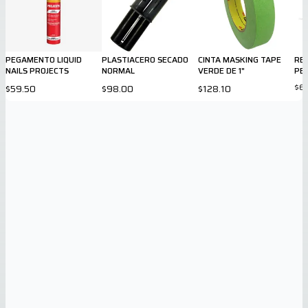
PEGAMENTO LIQUID
PLASTIACERO SECADO
CINTA MASKING TAPE
RES
NAILS PROJECTS
NORMAL
VERDE DE 1"
PE
$6
$59.50
$98.00
$128.10