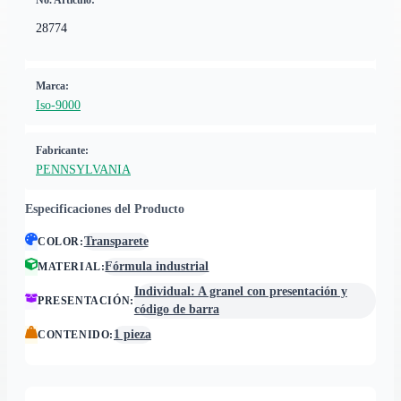
No. Artículo:
28774
Marca:
Iso-9000
Fabricante:
PENNSYLVANIA
Especificaciones del Producto
Transparete
COLOR
:
Fórmula industrial
MATERIAL
:
Individual: A granel con presentación y
PRESENTACIÓN
:
código de barra
1 pieza
CONTENIDO
: