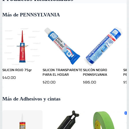
Más de PENNSYLVANIA
SILICON ROJO 75gr
SILICON TRANSPARENTE
SILICÓN NEGRO
SI
PARA EL HOGAR
PENNSYLVANIA
PE
$40.00
$20.00
$86.00
$9
Más de Adhesivos y cintas
3
va