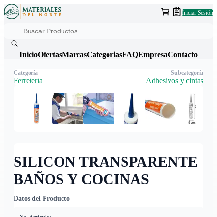
Iniciar Sesión
Inicio
Ofertas
Marcas
Categorias
FAQ
Empresa
Contacto
Categoría
Subcategoría
Ferretería
Adhesivos y cintas
SILICON TRANSPARENTE
BAÑOS Y COCINAS
Datos del Producto