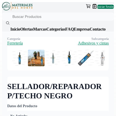
Iniciar Sesión
Inicio
Ofertas
Marcas
Categorias
FAQ
Empresa
Contacto
Categoría
Subcategoría
Ferretería
Adhesivos y cintas
SELLADOR/REPARADOR
P/TECHO NEGRO
Datos del Producto