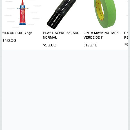
SILICON ROJO 75gr
PLASTIACERO SECADO
CINTA MASKING TAPE
RES
NORMAL
VERDE DE 1"
PE
$40.00
$6
$98.00
$128.10