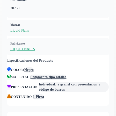
No. Artículo:
20750
Marca:
Liquid Nails
Fabricante:
LIQUID NAILS
Especificaciones del Producto
Negro
COLOR
:
Pegamento tipo asfalto
MATERIAL
:
Individual: a granel con presentación y
PRESENTACIÓN
:
código de barras
1 Pieza
CONTENIDO
: