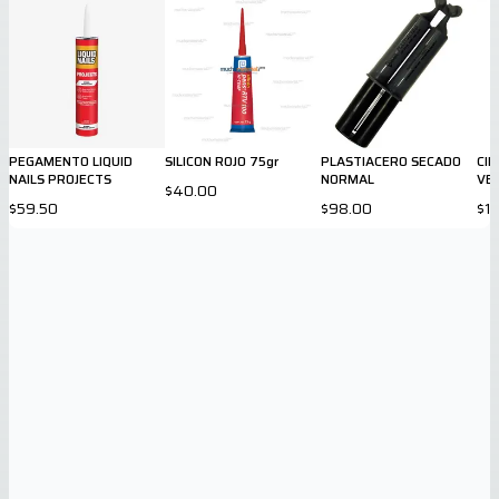
PEGAMENTO LIQUID
SILICON ROJO 75gr
PLASTIACERO SECADO
CI
NAILS PROJECTS
NORMAL
VER
$40.00
$59.50
$98.00
$1