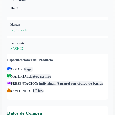
No. Artículo:
16786
Marca:
Big Stretch
Fabricante:
SASHCO
Especificaciones del Producto
Negro
COLOR
:
Látex acrílico
MATERIAL
:
Individual: A granel con código de barras
PRESENTACIÓN
:
1 Pieza
CONTENIDO
:
Datos de Compra