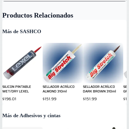
Productos Relacionados
Más de SASHCO
SILICON PINTABLE
SELLADOR ACRÍLICO
SELLADOR ACRÍLICO
SEL
WET/DRY LEXEL
ALMOND 310ml
DARK BROWN 310ml
GRA
$196.01
$151.99
$151.99
$1
Más de Adhesivos y cintas