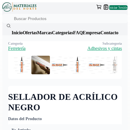
Iniciar Sesión
Inicio
Ofertas
Marcas
Categorias
FAQ
Empresa
Contacto
Categoría
Subcategoría
Ferretería
Adhesivos y cintas
SELLADOR DE ACRÍLICO
NEGRO
Datos del Producto