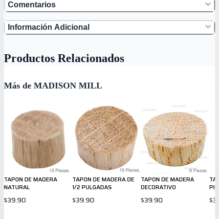
Comentarios
Información Adicional
Productos Relacionados
Más de MADISON MILL
TAPON DE MADERA
TAPON DE MADERA DE
TAPON DE MADERA
TA
NATURAL
1/2 PULGADAS
DECORATIVO
PI
$39.90
$39.90
$39.90
$3