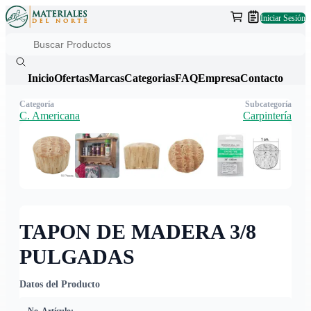
Iniciar Sesión
Inicio
Ofertas
Marcas
Categorias
FAQ
Empresa
Contacto
Categoría
Subcategoría
C. Americana
Carpintería
TAPON DE MADERA 3/8
PULGADAS
Datos del Producto