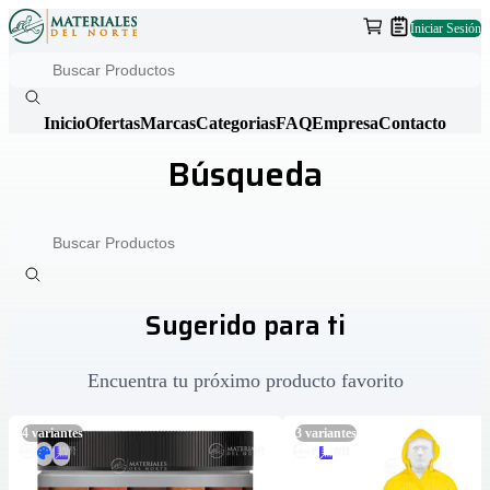
Iniciar Sesión
Inicio
Ofertas
Marcas
Categorias
FAQ
Empresa
Contacto
Búsqueda
Sugerido para ti
Encuentra tu próximo producto favorito
4
variantes
3
variantes