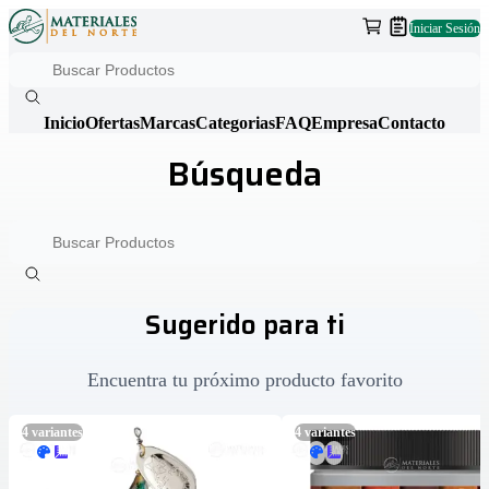
Iniciar Sesión
Inicio
Ofertas
Marcas
Categorias
FAQ
Empresa
Contacto
Búsqueda
Sugerido para ti
Encuentra tu próximo producto favorito
4
variantes
4
variantes